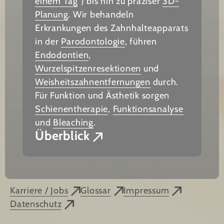
einem Tag
“) bis hin zu präziser
3D-
Planung
. Wir behandeln
Erkrankungen des Zahnhalteapparats
in der
Parodontologie
, führen
Endodontien
,
Wurzelspitzenresektionen
und
Weisheitszahnentfernungen
durch.
Für Funktion und Ästhetik sorgen
Schienentherapie
,
Funktionsanalyse
und
Bleaching
.
Überblick
Karriere / Jobs
Glossar
Impressum
Datenschutz