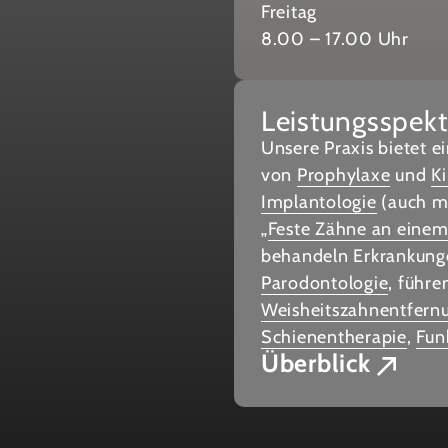
Freitag
8.00 – 17.00 Uhr
Leistungsspek
Unsere Praxis bietet 
von
Prophylaxe
und
K
Implantologie
(auch m
„
Feste Zähne an einem
behandeln Erkrankunge
Parodontologie
, führ
Weisheitszahnentfern
Schienentherapie
,
Fun
Überblick