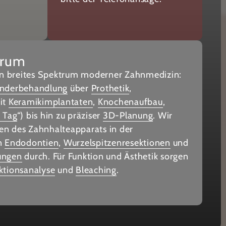
trum
ein breites Spektrum moderner Zahnmedizin:
inderbehandlung
über
Prothetik
,
it
Keramikimplantaten
,
Knochenaufbau
,
 Tag
“) bis hin zu präziser
3D-Planung
. Wir
n des Zahnhalteapparats in der
en
Endodontien
,
Wurzelspitzenresektionen
und
ungen
durch. Für Funktion und Ästhetik sorgen
ktionsanalyse
und
Bleaching
.