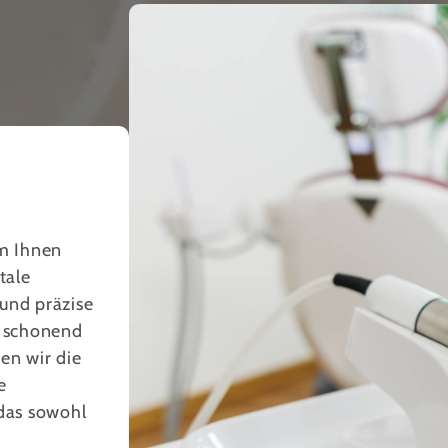
um Ihnen
tale
und präzise
s schonend
en wir die
e
 das sowohl