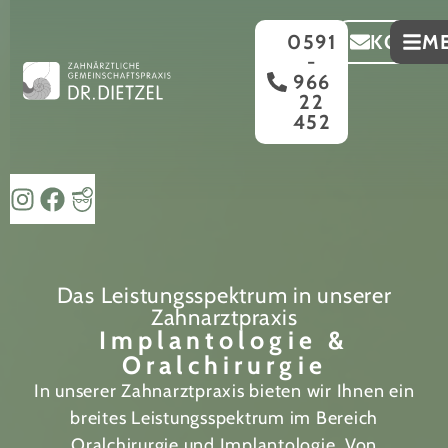
0591
KONTA
M
-
966
22
452
Das Leistungsspektrum in unserer
Zahnarztpraxis
Implantologie &
Oralchirurgie
In unserer Zahnarztpraxis bieten wir Ihnen ein
breites Leistungsspektrum im Bereich
Oralchirurgie und Implantologie. Von