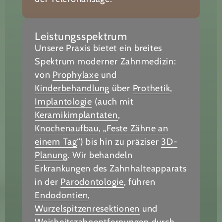
Leistungsspektrum
Unsere Praxis bietet ein breites
Spektrum moderner Zahnmedizin:
von
Prophylaxe
und
Kinderbehandlung
über
Prothetik
,
Implantologie
(auch mit
Keramikimplantaten
,
Knochenaufbau
, „
Feste Zähne an
einem Tag
“) bis hin zu präziser
3D-
Planung
. Wir behandeln
Erkrankungen des Zahnhalteapparats
in der
Parodontologie
, führen
Endodontien
,
Wurzelspitzenresektionen
und
Weisheitszahnentfernungen
durch.